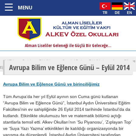
MENU
TR
DE
EN
Alman Liseliler Geleneği ile Güçlü Bir Geleceğe...
ALKEV
›
Projeler ve Etkinlikler
›
Ortaokul Proje ve Etkinlikleri
›
Avrupa Bilim ve
Avrupa Bilim ve Eğlence Günü – Eylül 2014
Eğlence Günü – Eylül 2014
Avrupa Bilim ve Eğlence Günü ve birinciliğimiz
Tüm Avrupa’da her yıl Eylül ayının son Cuma günü kutlanan
“Avrupa Bilim ve Eğlence Günü”, İstanbul Aydın Üniversitesi Eğitim
Fakültesi’nin ev sahipliğinde 26 Eylül 2014 tarihinde İstanbul’da da
kutlandı. Etkinlikte okulumuzu fen ve matematik bölümü açtığı
stantlarla temsil etti. Alkev Okulları’nın ‘Su Piyanosu’, ‘Zıplayan Top’
ve ‘Suya Yazı Yazma’ etkinlikleri ile katıldığı organizasyonda bir
yarışma da düzenlendi. İstanbul Aydın Üniversitesi tarafından