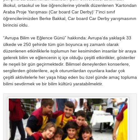
ilkokul, ortaokul ve lise öğrencilerine yönelik düzenlenen ‘Kartondan
Araba Proje Yarışması (Car board Car Derby)’ 7’inci sınıf
öğrencilerimizden Berke Bakkal, Car board Car Derby yarışmasının
birincisi oldu.
“Avrupa Bilim ve Eğlence Günü” hakkında: Avrupa’da yaklaşık 33
ülkede ve 250 şehirde tüm gün boyunca eş zamanlı olarak
düzenlenen etkinliklerle toplumun her kesiminden insanlar bir araya
gelerek bilim ve eğlencenin iç içe olduğu çeşitli etkinlikler, gösteriler
ile neşeli bir gün geçirmektedir. Bilimsel deneylerden konserlere,
sergilerden gösterilere, açık oturumlardan oyunlara kadar çok
çeşitli aktivitelerle her yaşa hitap eden bu özel günde amaç topluma
bilimi sevdirmek ve bir bilim kültürü yaratabilmektir.