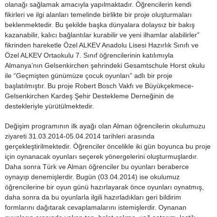
olanağı sağlamak amacıyla yapılmaktadır. Öğrencilerin kendi
fikirleri ve ilgi alanları temelinde birlikte bir proje oluşturmaları
beklenmektedir. Bu şekilde başka dünyalara dolaysız bir bakış
kazanabilir, kalıcı bağlantılar kurabilir ve yeni ilhamlar alabilirler”
fikrinden hareketle Özel ALKEV Anadolu Lisesi Hazırlık Sınıfı ve
Özel ALKEV Ortaokulu 7. Sınıf öğrencilerinin katılımıyla
Almanya’nın Gelsenkirchen şehrindeki Gesamtschule Horst okulu
ile “Geçmişten günümüze çocuk oyunları” adlı bir proje
başlatılmıştır. Bu proje Robert Bosch Vakfı ve Büyükçekmece-
Gelsenkirchen Kardeş Şehir Destekleme Derneğinin de
destekleriyle yürütülmektedir.
Değişim programının ilk ayağı olan Alman öğrencilerin okulumuzu
ziyareti 31.03.2014-05.04.2014 tarihleri arasında
gerçekleştirilmektedir. Öğrenciler öncelikle iki gün boyunca bu proje
için oynanacak oyunları seçerek yönergelerini oluşturmuşlardır.
Daha sonra Türk ve Alman öğrenciler bu oyunları beraberce
oynayıp denemişlerdir. Bugün (03.04.2014) ise okulumuz
öğrencilerine bir oyun günü hazırlayarak önce oyunları oynatmış,
daha sonra da bu oyunlarla ilgili hazırladıkları geri bildirim
formlarını dağıtarak cevaplamalarını istemişlerdir. Oynanan