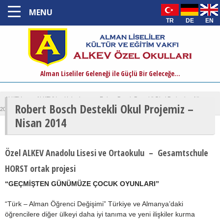
MENU
TR
DE
EN
Alman Liseliler Geleneği ile Güçlü Bir Geleceğe...
ALKEV
›
ALKEV'den Haberler
›
Robert Bosch Destekli Okul Projemiz – Nisan
Robert Bosch Destekli Okul Projemiz –
2014
Nisan 2014
Özel ALKEV Anadolu Lisesi ve Ortaokulu – Gesamtschule
HORST ortak projesi
“GEÇMİŞTEN GÜNÜMÜZE ÇOCUK OYUNLARI”
“Türk – Alman Öğrenci Değişimi” Türkiye ve Almanya’daki
öğrencilere diğer ülkeyi daha iyi tanıma ve yeni ilişkiler kurma