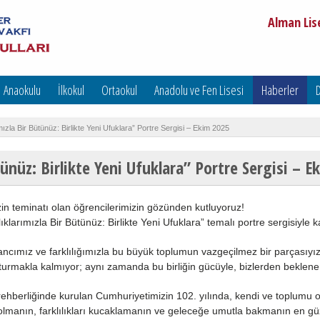
Alman Lise
Anaokulu
İlkokul
Ortaokul
Anadolu ve Fen Lisesi
Haberler
D
ımızla Bir Bütünüz: Birlikte Yeni Ufuklara” Portre Sergisi – Ekim 2025
ütünüz: Birlikte Yeni Ufuklara” Portre Sergisi – 
zin teminatı olan öğrencilerimizin gözünden kutluyoruz!
ıklarımızla Bir Bütünüz: Birlikte Yeni Ufuklara” temalı portre sergisiyle 
ancımız ve farklılığımızla bu büyük toplumun vazgeçilmez bir parçasıyız.
turmakla kalmıyor; aynı zamanda bu birliğin gücüyle, bizlerden beklenen
ehberliğinde kurulan Cumhuriyetimizin 102. yılında, kendi ve toplumu olu
olmanın, farklılıkları kucaklamanın ve geleceğe umutla bakmanın en güz