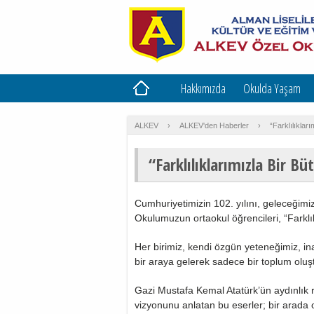
Hakkımızda
Okulda Yaşam
ALKEV
›
ALKEV'den Haberler
›
“Farklılıklar
“Farklılıklarımızla Bir B
Cumhuriyetimizin 102. yılını, geleceğimi
Okulumuzun ortaokul öğrencileri, “Farklıl
Her birimiz, kendi özgün yeteneğimiz, in
bir araya gelerek sadece bir toplum oluş
Gazi Mustafa Kemal Atatürk’ün aydınlık r
vizyonunu anlatan bu eserler; bir arada 