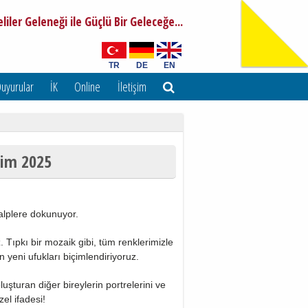
liler Geleneği ile Güçlü Bir Geleceğe...
TR
DE
EN
uyurular
İK
Online
İletişim
Ekim 2025
kalplere dokunuyor.
 Tıpkı bir mozaik gibi, tüm renklerimizle
 yeni ufukları biçimlendiriyoruz.
şturan diğer bireylerin portrelerini ve
el ifadesi!