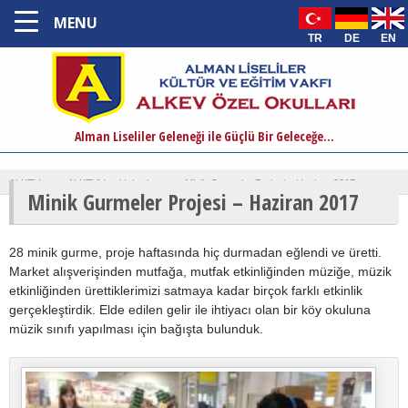
MENU
TR
DE
EN
Alman Liseliler Geleneği ile Güçlü Bir Geleceğe...
ALKEV
›
ALKEV'den Haberler
›
Minik Gurmeler Projesi – Haziran 2017
Minik Gurmeler Projesi – Haziran 2017
28 minik gurme, proje haftasında hiç durmadan eğlendi ve üretti.
Market alışverişinden mutfağa, mutfak etkinliğinden müziğe, müzik
etkinliğinden ürettiklerimizi satmaya kadar birçok farklı etkinlik
gerçekleştirdik. Elde edilen gelir ile ihtiyacı olan bir köy okuluna
müzik sınıfı yapılması için bağışta bulunduk.