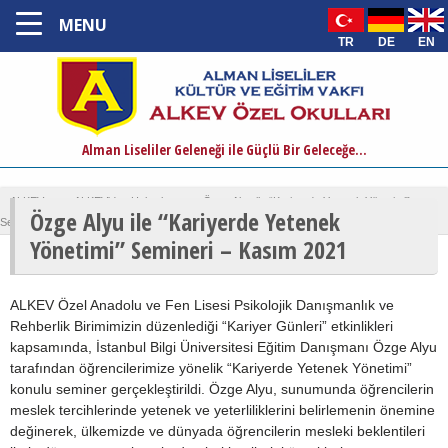
MENU
TR
DE
EN
Alman Liseliler Geleneği ile Güçlü Bir Geleceğe...
ALKEV
›
ALKEV'den Haberler
›
Özge Alyu ile “Kariyerde Yetenek Yönetimi”
Özge Alyu ile “Kariyerde Yetenek
Semineri – Kasım 2021
Yönetimi” Semineri – Kasım 2021
ALKEV Özel Anadolu ve Fen Lisesi Psikolojik Danışmanlık ve
Rehberlik Birimimizin düzenlediği “Kariyer Günleri” etkinlikleri
kapsamında, İstanbul Bilgi Üniversitesi Eğitim Danışmanı Özge Alyu
tarafından öğrencilerimize yönelik “Kariyerde Yetenek Yönetimi”
konulu seminer gerçekleştirildi. Özge Alyu, sunumunda öğrencilerin
meslek tercihlerinde yetenek ve yeterliliklerini belirlemenin önemine
değinerek, ülkemizde ve dünyada öğrencilerin mesleki beklentileri