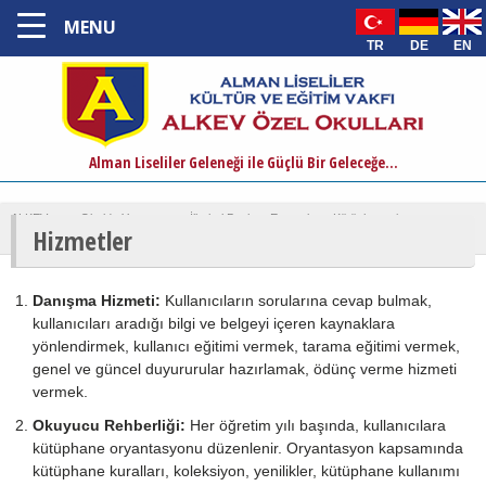
MENU
TR
DE
EN
Alman Liseliler Geleneği ile Güçlü Bir Geleceğe...
ALKEV
›
Okulda Yaşam
›
İlkokul Beyhan Eczacıbaşı Kütüphanesi
›
Hizmetler
Hizmetler
Danışma Hizmeti:
Kullanıcıların sorularına cevap bulmak,
kullanıcıları aradığı bilgi ve belgeyi içeren kaynaklara
yönlendirmek, kullanıcı eğitimi vermek, tarama eğitimi vermek,
genel ve güncel duyururular hazırlamak, ödünç verme hizmeti
vermek.
Okuyucu Rehberliği:
Her öğretim yılı başında, kullanıcılara
kütüphane oryantasyonu düzenlenir. Oryantasyon kapsamında
kütüphane kuralları, koleksiyon, yenilikler, kütüphane kullanımı