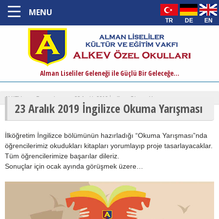
MENU
TR
DE
EN
Alman Liseliler Geleneği ile Güçlü Bir Geleceğe...
ALKEV
›
Duyurular
›
23 Aralık 2019 İngilizce Okuma Yarışması
23 Aralık 2019 İngilizce Okuma Yarışması
İlköğretim İngilizce bölümünün hazırladığı “Okuma Yarışması”nda
öğrencilerimiz okudukları kitapları yorumlayıp proje tasarlayacaklar.
Tüm öğrencilerimize başarılar dileriz.
Sonuçlar için ocak ayında görüşmek üzere…